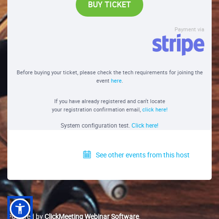
BUY TICKET
Payment via
Before buying your ticket, please check the tech requirements for joining the
event
here
.
If you have already registered and can't locate
your registration confirmation email,
click here!
System configuration test.
Click here!
See other events from this host
Powered by
ClickMeeting Webinar Software
.